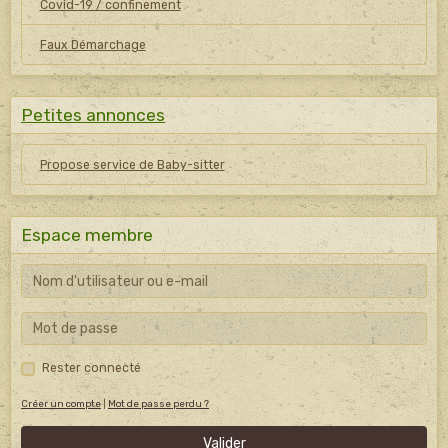
Covid-19 / confinement
Faux Démarchage
Petites annonces
Propose service de Baby-sitter
Espace membre
Rester connecté
Créer un compte
|
Mot de passe perdu ?
Valider