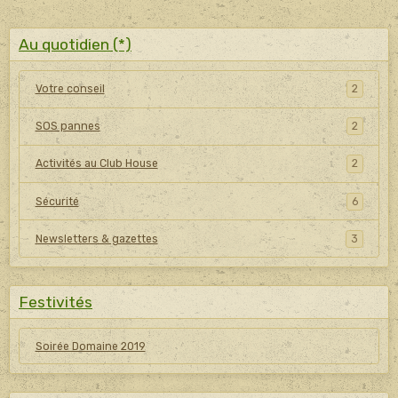
Au quotidien (*)
Votre conseil
2
SOS pannes
2
Activités au Club House
2
Sécurité
6
Newsletters & gazettes
3
Festivités
Soirée Domaine 2019